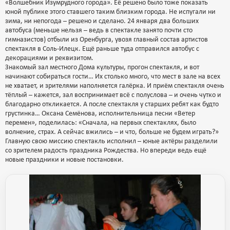
«Волшебник Изумрудного города». Её решено было тоже показать
юной публике этого ставшего таким близким города. Не испугали ни
зима, ни непогода – решено и сделано. 24 января два больших
автобуса (меньше нельзя – ведь в спектакле занято почти сто
гимназистов) отбыли из Оренбурга, увозя главный состав артистов
спектакля в Соль-Илецк. Ещё раньше туда отправился автобус с
декорациями и реквизитом.
Знакомый зал местного Дома культуры, прогон спектакля, и вот
начинают собираться гости… Их столько много, что мест в зале на всех
не хватает, и зрителями наполняется галёрка. И приём спектакля очень
тёплый – кажется, зал воспринимает всё с полуслова – и очень чутко и
благодарно откликается. А после спектакля у старших ребят как будто
грустинка… Оксана Семёнова, исполнительница песни «Ветер
перемен», поделилась: «Сначала, на первых спектаклях, было
волнение, страх. А сейчас вжились – и что, больше не будем играть?»
Главную свою миссию спектакль исполнил – юные актёры разделили
со зрителем радость праздника Рождества. Но впереди ведь ещё
новые праздники и новые постановки.