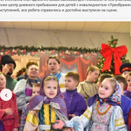
акже центр дневного пребывания для детей с инвалидностью «Преображен
ыступлений, все ребята справились и достойно выступили на сцене.
‹