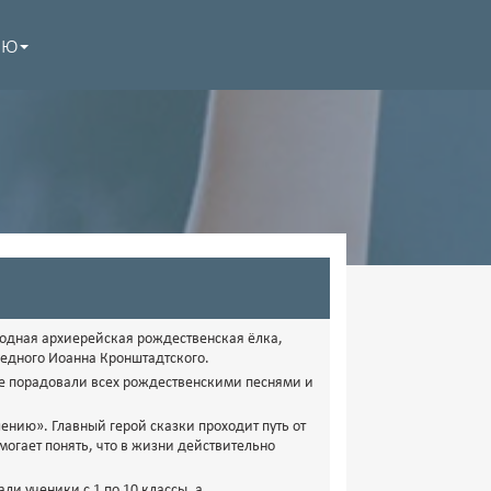
НЮ
егодная архиерейская рождественская ёлка,
ведного Иоанна Кронштадтского.
ые порадовали всех рождественскими песнями и
ению». Главный герой сказки проходит путь от
могает понять, что в жизни действительно
ли ученики с 1 по 10 классы, а