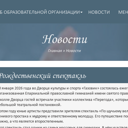
Б ОБРАЗОВАТЕЛЬНОЙ ОРГАНИЗАЦИИ
НОВОСТИ
МЕ
Новости
Главная
»
Новости
Рождественский спектакль
0 января 2026 года во Дворце культуры и спорта «Газовик» состоялась еж
рганизованная Епархиальной православной гимназией имени святого пра
 холле Дворца гостей встречали участники коллектива «Перегода», котор
ебольшой театральной постановкой.
 этом году юные артисты представили зрителям спектакль «По щучьему вел
енивого простака к мудрому и ответственному молодцу. Его путешествие по
ажно, а что является второстепенным.
тот спектакль стал одним из самых массовых для гимназии. В нём участвова