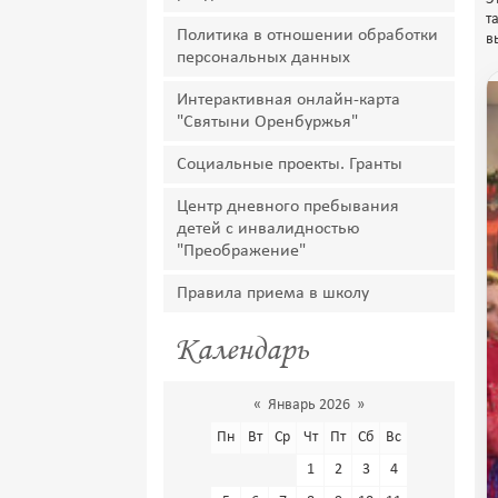
т
Политика в отношении обработки
в
персональных данных
Интерактивная онлайн-карта
"Святыни Оренбуржья"
Социальные проекты. Гранты
Центр дневного пребывания
детей с инвалидностью
"Преображение"
Правила приема в школу
Календарь
«
Январь 2026
»
Пн
Вт
Ср
Чт
Пт
Сб
Вс
1
2
3
4