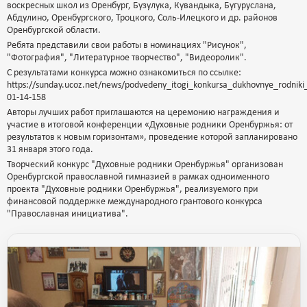
воскресных школ из Оренбург, Бузулука, Кувандыка, Бугуруслана,
Абдулино, Оренбургского, Троцкого, Соль-Илецкого и др. районов
Оренбургской области.
Ребята представили свои работы в номинациях "Рисунок",
"Фотография", "Литературное творчество", "Видеоролик".
С результатами конкурса можно ознакомиться по ссылке:
https://sunday.ucoz.net/news/podvedeny_itogi_konkursa_dukhovnye_rodniki
01-14-158
Авторы лучших работ приглашаются на церемонию награждения и
участие в итоговой конференции «Духовные родники Оренбуржья: от
результатов к новым горизонтам», проведение которой запланировано
31 января этого года.
Творческий конкурс "Духовные родники Оренбуржья" организован
Оренбургской православной гимназией в рамках одноименного
проекта "Духовные родники Оренбуржья", реализуемого при
финансовой поддержке международного грантового конкурса
"Православная инициатива".