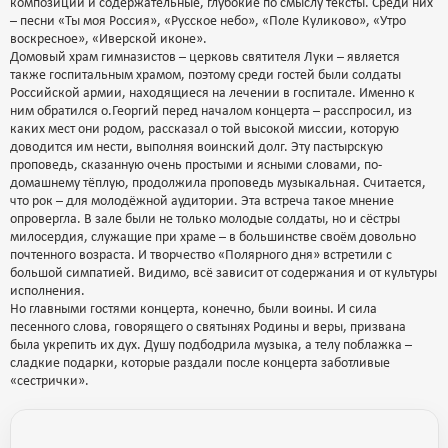
композиции и содержательные, глубокие по смыслу тексты. Среди них
– песни «Ты моя Россия», «Русское небо», «Поле Куликово», «Утро
воскресное», «Иверской иконе».
Домовый храм гимназистов – церковь святителя Луки – является
также госпитальным храмом, поэтому среди гостей были солдаты
Российской армии, находящиеся на лечении в госпитале. Именно к
ним обратился о.Георгий перед началом концерта – расспросил, из
каких мест они родом, рассказал о той высокой миссии, которую
доводится им нести, выполняя воинский долг. Эту пастырскую
проповедь, сказанную очень простыми и ясными словами, по-
домашнему тёплую, продолжила проповедь музыкальная. Считается,
что рок – для молодёжной аудитории. Эта встреча такое мнение
опровергла. В зале были не только молодые солдаты, но и сёстры
милосердия, служащие при храме – в большинстве своём довольно
почтенного возраста. И творчество «Полярного дня» встретили с
большой симпатией. Видимо, всё зависит от содержания и от культуры
исполнения.
Но главными гостями концерта, конечно, были воины. И сила
песенного слова, говорящего о святынях Родины и веры, призвана
была укрепить их дух. Душу подбодрила музыка, а телу поблажка –
сладкие подарки, которые раздали после концерта заботливые
«сестрички».