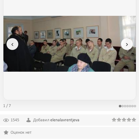
‹
›
1 / 7
1545
Добавил
elenalavrentjeva
Оценок нет