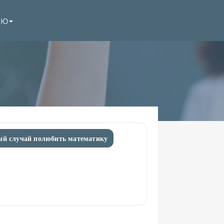
НЮ
ый случай полюбить математику