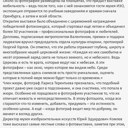
Около 50 фотографий размещены на планшетах, что придаст выставке
мобильность – ведь после того, как с ней ознакомятся гости музея ИЗО,
экспозиция отправится по учебным заведениям и храмам сначала
Оренбурга, а затем и всей области.
Открытие выставки было объединено с церемонией награждения
победителей фотоконкурса, который стартовал ещё летом и объединил
более 50 участников – профессиональных фотографов и любителей.
Дипломы, подписанные митрополитом Валентином, премии и подарки
лауреатам вручил председатель отдела культуры епархии, протоиерей
Георгий Горлов. Он отметил, что эти работы отражают глубину, широту и
многообразие нашей церковной жизни: «Каждая из них самобытна и
несёт огромный заряд света не только земного, но и небесного. Ведь
Церковь и есть те врата, которые ведут нас к небесам. А эти
фотографии – как окно, через которое мы видим небо. Среди
представленных здесь снимков есть просто уникальные, оценить
которые в полной мере можно будет только со временем.»
Член жюри, фотограф Лариса Терентьева призналась, что подобный
проект давно уже сидел в подсознании, и она счастлива, что попала в
жюри. Особенно её порадовало в фотографиях участников то, что их
отличает живость и непосредственность. В эпоху фотошопа, когда все
стараются что-то изменить, добавить, придумать – эта истинность
особенно ценна. А ещё – когда фотограф видит мир по-доброму, он
меняет и взгляд других.
Директор музея изобразительных искусств Юрий Эдуардович Комлев
тоже высказал самые лестные слова о фотовыставке, заметив при этом,