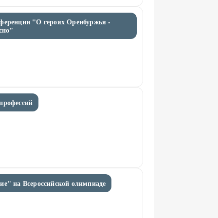
ференции "О героях Оренбуржья -
сно"
профессий
ие" на Всероссийской олимпиаде