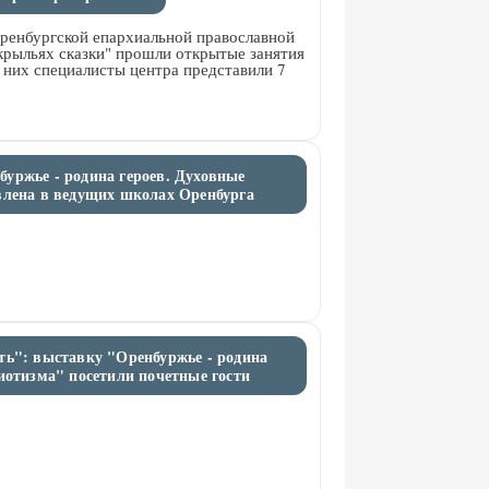
ренбургской епархиальной православной
крыльях сказки" прошли открытые занятия
 них специалисты центра представили 7
уржье - родина героев. Духовные
влена в ведущих школах Оренбурга
ть": выставку "Оренбуржье - родина
иотизма" посетили почетные гости