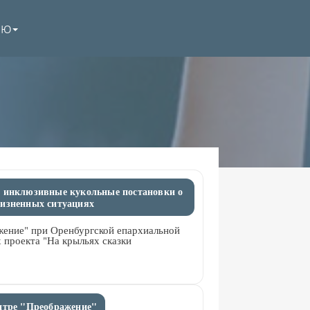
НЮ
: инклюзивные кукольные постановки о
жизненных ситуациях
жение" при Оренбургской епархиальной
 проекта "На крыльях сказки
нтре "Преображение"