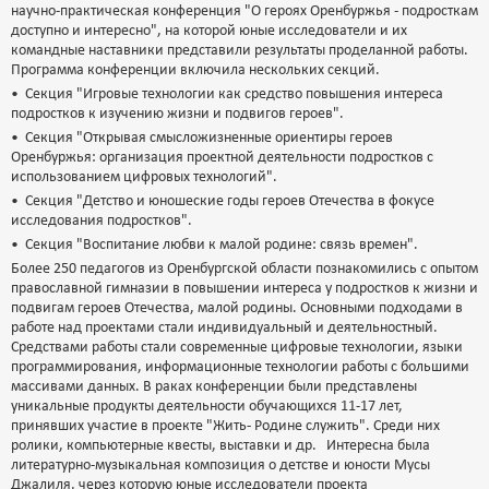
научно-практическая конференция "О героях Оренбуржья - подросткам
доступно и интересно", на которой юные исследователи и их
командные наставники представили результаты проделанной работы.
Программа конференции включила нескольких секций.
• Секция "Игровые технологии как средство повышения интереса
подростков к изучению жизни и подвигов героев".
• Секция "Открывая смысложизненные ориентиры героев
Оренбуржья: организация проектной деятельности подростков с
использованием цифровых технологий".
• Секция "Детство и юношеские годы героев Отечества в фокусе
исследования подростков".
• Секция "Воспитание любви к малой родине: связь времен".
Более 250 педагогов из Оренбургской области познакомились с опытом
православной гимназии в повышении интереса у подростков к жизни и
подвигам героев Отечества, малой родины. Основными подходами в
работе над проектами стали индивидуальный и деятельностный.
Средствами работы стали современные цифровые технологии, языки
программирования, информационные технологии работы с большими
массивами данных. В раках конференции были представлены
уникальные продукты деятельности обучающихся 11-17 лет,
принявших участие в проекте "Жить- Родине служить". Среди них
ролики, компьютерные квесты, выставки и др. Интересна была
литературно-музыкальная композиция о детстве и юности Мусы
Джалиля, через которую юные исследователи проекта