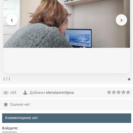
‹
›
1 / 1
163
Добавил
elenalavrentjeva
Оценок нет
Комментариев нет
Войдите: