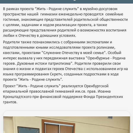
В рамках проекта “Жить - Родине служить” в музейно-досуговом
пространстве нашей гимназии еженедельно проводятся семейные
гостиные, знакомящие представителей родительской общественности
с целями, задачами и ходом реализации проекта, а также
расширяющие представления родителей о возможностях воспитания
любви к Отечеству в домашних условиях.
Родители также познакомились с собранными экспонатами и
подготовленными юными исследователями проекта роликами,
квестами, проектами "Служение Отечеству в моей семье". Особый
интерес вызвала у них передвижная выставка "Оренбуржье - Родина
героев. Духовные истоки патриотизма". Родители проверили свои
знания о жизни и подвигах героев Отечества с использованием игр на
языке программирования Скретч, созданных подростками в ходе
проекта “Жить - Родине служить”.
Проект "Жить - Родине служить" реализуется Оренбургской
епархиальной православной гимназией им.св. прав. Иоанна
Кронштадтского при финансовой поддержке Фонда Президентских
грантов.