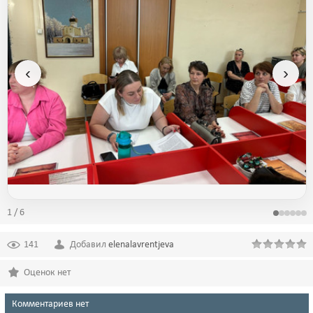
‹
›
1 / 6
141
Добавил
elenalavrentjeva
Оценок нет
Комментариев нет