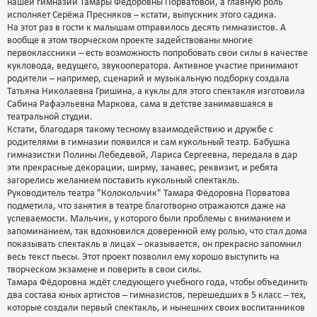
нашей гимназии Тамары Фёдоровны Порватовой, а главную роль
исполняет Серёжа Пресняков – кстати, выпускник этого садика.
На этот раз в гости к малышам отправилось десять гимназистов. А
вообще в этом творческом проекте задействованы многие
первоклассники – есть возможность попробовать свои силы в качестве
кукловода, ведущего, звукооператора. Активное участие принимают
родители – например, сценарий и музыкальную подборку создала
Татьяна Николаевна Гришина, а куклы для этого спектакля изготовила
Сабина Рафаэльевна Маркова, сама в детстве занимавшаяся в
театральной студии.
Кстати, благодаря такому тесному взаимодействию и дружбе с
родителями в гимназии появился и сам кукольный театр. Бабушка
гимназистки Полины Лебедевой, Лариса Сергеевна, передала в дар
эти прекрасные декорации, ширму, занавес, реквизит, и ребята
загорелись желанием поставить кукольный спектакль.
Руководитель театра "Колокольчик" Тамара Фёдоровна Порватова
подметила, что занятия в театре благотворно отражаются даже на
успеваемости. Мальчик, у которого были проблемы с вниманием и
запоминанием, так вдохновился доверенной ему ролью, что стал дома
показывать спектакль в лицах – оказывается, он прекрасно запомнил
весь текст пьесы. Этот проект позволил ему хорошо выступить на
творческом экзамене и поверить в свои силы.
Тамара Фёдоровна ждёт следующего учебного года, чтобы объединить
два состава юных артистов – гимназистов, перешедших в 5 класс – тех,
которые создали первый спектакль, и нынешних своих воспитанников