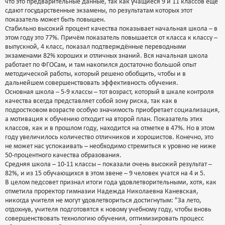
что это предварительные данные, так как учащиеся 9 и 11 классов ещё
сдают государственные экзамены, по результатам которых этот
показатель может быть повышен.
Стабильно высокий процент качества показывает начальная школа – в
этом году это 77%. Причём показатель повышается от класса к классу –
выпускной, 4 класс, показал подтверждённые переводными
экзаменами 82% хороших и отличных знаний. Вся начальная школа
работает по ФГОСам, и там накопился достаточно большой опыт
методической работы, который решено обобщить, чтобы и в
дальнейшем совершенствовать эффективность обучения.
Основная школа – 5-9 классы – тот возраст, который в шкале контроля
качества всегда представляет собой зону риска, так как в
подростковом возрасте особую значимость приобретает социализация,
а мотивация к обучению отходит на второй план. Показатель этих
классов, как и в прошлом году, находится на отметке в 47%. Но в этом
году увеличилось количество отличников и хорошистов. Конечно, это
не может нас успокаивать – необходимо стремиться к уровню не ниже
50-процентного качества образования.
Средняя школа – 10-11 классы – показали очень высокий результат –
82%, и из 15 обучающихся в этом звене – 9 человек учатся на 4 и 5.
В целом педсовет признал итоги года удовлетворительными, хотя, как
отметила проректор гимназии Надежда Николаевна Каневская,
никогда учителя не могут удовлетвориться достигнутым: "За лето,
отдохнув, учителя подготовятся к новому учебному году, чтобы вновь
совершенствовать технологию обучения, оптимизировать процесс