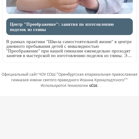
Центр "Преображение": занятия по изготовлению
поделок из глины
В рамках практики "Школа самостоятельной жизни" в центре
дневного пребывания детей с инвалидностью
"Преображение" при нашей гимназии еженедельно проходят
занятия в мастерской по изготовлению поделок из глины. Это
уникальная возможность для развития двигательных,
когнитивных умений, моторики рук детей. Это есть
возможность для их развития, самовыражения и
социализации.
Официальный сайт ЧОУ СОШ "Оренбургская епархиальная православная
гимназия имени святого праведного Иоанна Кронштадтского""
Используются технологии
uCoz
.