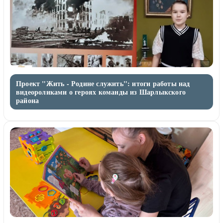
Проект "Жить - Родине служить": итоги работы над
видеороликами о героях команды из Шарлыкского
района