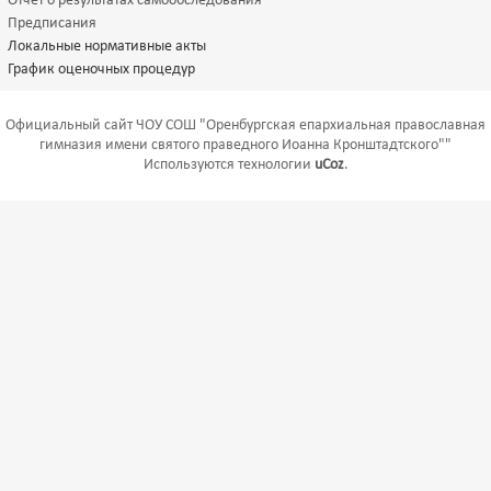
Отчет о результатах самообследования
Предписания
Локальные нормативные акты
График оценочных процедур
Официальный сайт ЧОУ СОШ "Оренбургская епархиальная православная
гимназия имени святого праведного Иоанна Кронштадтского""
Используются технологии
uCoz
.