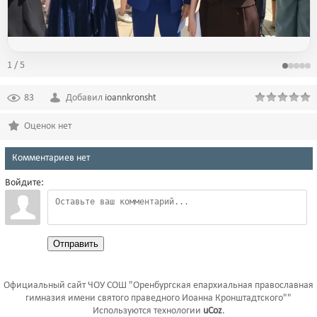
1 / 5
83
Добавил
ioannkronsht
Оценок нет
Комментариев нет
Войдите:
Отправить
Официальный сайт ЧОУ СОШ "Оренбургская епархиальная православная
гимназия имени святого праведного Иоанна Кронштадтского""
Используются технологии
uCoz
.