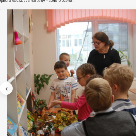
ервого места. А в награду – золото осени!
‹