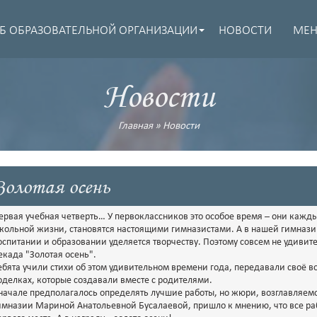
Б ОБРАЗОВАТЕЛЬНОЙ ОРГАНИЗАЦИИ
НОВОСТИ
МЕ
Новости
Главная
»
Новости
Золотая осень
ервая учебная четверть… У первоклассников это особое время – они кажды
кольной жизни, становятся настоящими гимназистами. А в нашей гимнази
оспитании и образовании уделяется творчеству. Поэтому совсем не удивите
екада "Золотая осень".
ебята учили стихи об этом удивительном времени года, передавали своё в
оделках, которые создавали вместе с родителями.
начале предполагалось определять лучшие работы, но жюри, возглавляем
имназии Мариной Анатольевной Бусалаевой, пришло к мнению, что все ра