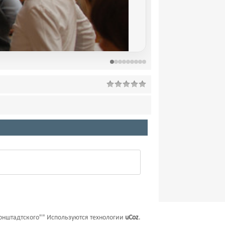
онштадтского""
Используются технологии
uCoz
.