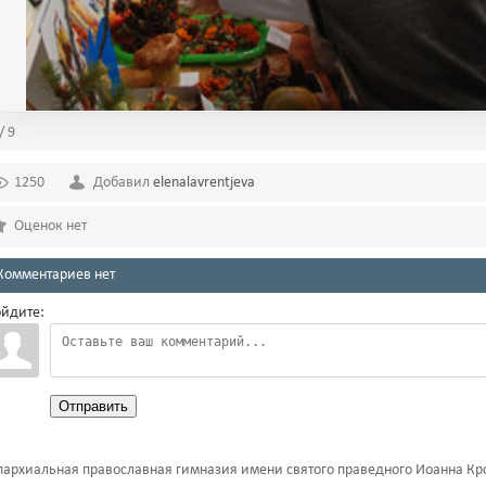
/ 9
1250
Добавил
elenalavrentjeva
Оценок нет
Комментариев нет
йдите:
Отправить
архиальная православная гимназия имени святого праведного Иоанна Кр