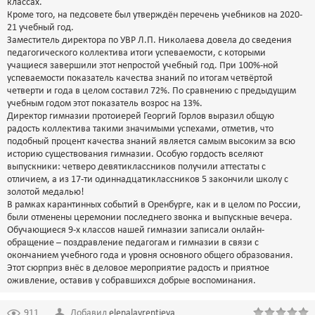
классах.
Кроме того, на педсовете был утверждён перечень учебников на 2020-
21 учебный год.
Заместитель директора по УВР Л.П. Николаева довела до сведения
педагогического коллектива итоги успеваемости, с которыми
учащиеся завершили этот непростой учебный год. При 100%-ной
успеваемости показатель качества знаний по итогам четвёртой
четверти и года в целом составил 72%. По сравнению с предыдущим
учебным годом этот показатель возрос на 13%.
Директор гимназии протоиерей Георгий Горлов выразил общую
радость коллектива такими значимыми успехами, отметив, что
подобный процент качества знаний является самым высоким за всю
историю существования гимназии. Особую гордость вселяют
выпускники: четверо девятиклассников получили аттестаты с
отличием, а из 17-ти одиннадцатиклассников 5 закончили школу с
золотой медалью!
В рамках карантинных событий в Оренбурге, как и в целом по России,
были отменены церемонии последнего звонка и выпускные вечера.
Обучающиеся 9-х классов нашей гимназии записали онлайн-
обращение – поздравление педагогам и гимназии в связи с
окончанием учебного года и уровня основного общего образования.
Этот сюрприз внёс в деловое мероприятие радость и приятное
оживление, оставив у собравшихся добрые воспоминания.
911
Добавил
elenalavrentjeva