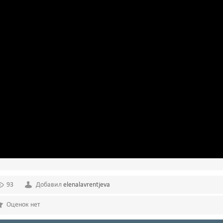
93
Добавил
elenalavrentjeva
Оценок нет