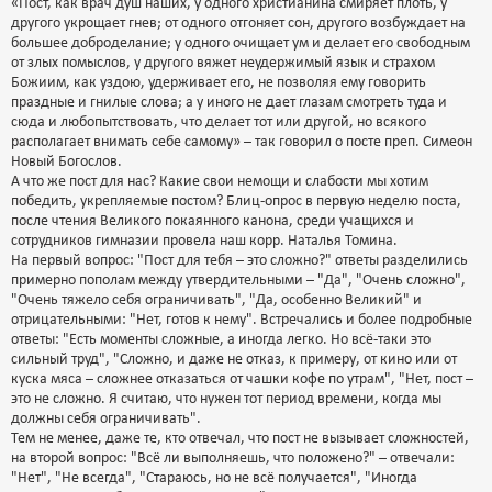
«Пост, как врач душ наших, у одного христианина смиряет плоть, у
другого укрощает гнев; от одного отгоняет сон, другого возбуждает на
большее доброделание; у одного очищает ум и делает его свободным
от злых помыслов, у другого вяжет неудержимый язык и страхом
Божиим, как уздою, удерживает его, не позволяя ему говорить
праздные и гнилые слова; а у иного не дает глазам смотреть туда и
сюда и любопытствовать, что делает тот или другой, но всякого
располагает внимать себе самому» – так говорил о посте преп. Симеон
Новый Богослов.
А что же пост для нас? Какие свои немощи и слабости мы хотим
победить, укрепляемые постом? Блиц-опрос в первую неделю поста,
после чтения Великого покаянного канона, среди учащихся и
сотрудников гимназии провела наш корр. Наталья Томина.
На первый вопрос: "Пост для тебя – это сложно?" ответы разделились
примерно пополам между утвердительными – "Да", "Очень сложно",
"Очень тяжело себя ограничивать", "Да, особенно Великий" и
отрицательными: "Нет, готов к нему". Встречались и более подробные
ответы: "Есть моменты сложные, а иногда легко. Но всё-таки это
сильный труд", "Сложно, и даже не отказ, к примеру, от кино или от
куска мяса – сложнее отказаться от чашки кофе по утрам", "Нет, пост –
это не сложно. Я считаю, что нужен тот период времени, когда мы
должны себя ограничивать".
Тем не менее, даже те, кто отвечал, что пост не вызывает сложностей,
на второй вопрос: "Всё ли выполняешь, что положено?" – отвечали:
"Нет", "Не всегда", "Стараюсь, но не всё получается", "Иногда