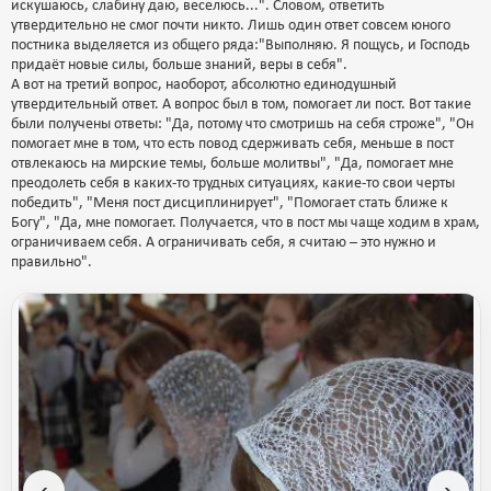
искушаюсь, слабину даю, веселюсь...". Словом, ответить
утвердительно не смог почти никто. Лишь один ответ совсем юного
постника выделяется из общего ряда:"Выполняю. Я пощусь, и Господь
придаёт новые силы, больше знаний, веры в себя".
А вот на третий вопрос, наоборот, абсолютно единодушный
утвердительный ответ. А вопрос был в том, помогает ли пост. Вот такие
были получены ответы: "Да, потому что смотришь на себя строже", "Он
помогает мне в том, что есть повод сдерживать себя, меньше в пост
отвлекаюсь на мирские темы, больше молитвы", "Да, помогает мне
преодолеть себя в каких-то трудных ситуациях, какие-то свои черты
победить", "Меня пост дисциплинирует", "Помогает стать ближе к
Богу", "Да, мне помогает. Получается, что в пост мы чаще ходим в храм,
ограничиваем себя. А ограничивать себя, я считаю – это нужно и
правильно".
‹
›