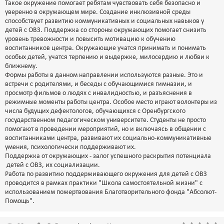
Такое окружение помогает ребятам чувствовать себя безопасно и
уверенно в окружающем мире. Создание инклюзивной среды
способствует развитию коммуникативных и социальных навыков у
детей с ОВЗ. Поддержка со стороны окружающих помогает снизить
уровень тревожности и повысить мотивацию к обучению
воспитанников центра. Окружающие учатся принимать и понимать
особых детей, учатся терпению и выдержке, милосердию и любви к
ближнему.
Формы работы в данном направлении используются разные. Это и
встречи с родителями, и беседы с обучающимися гимназии, и
просмотр фильмов о людях с инвалидностью, и разъяснения в
режимные моменты работы центра. Особое место играют волонтеры из
числа будущих дефектологов, обучающихся с Оренбургского
государственном педагогическом университете. Студенты не просто
помогают в проведении мероприятий, но и включаясь в общении с
воспитанниками центра, развивают их социально-коммуникативные
умения, психологически поддерживают их.
Поддержка от окружающих - залог успешного раскрытия потенциала
детей с ОВЗ, их социализации.
Работа по развитию поддерживающего окружения для детей с ОВЗ
проводится в рамках практики "Школа самостоятельной жизни" с
использованием пожертвования Благотворительного фонда "Абсолют-
Помощь".