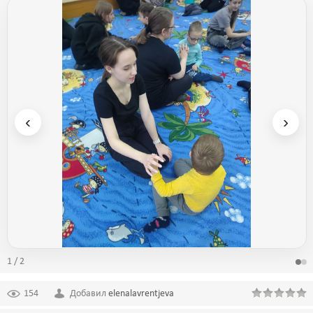
‹
›
1 / 2
154
Добавил
elenalavrentjeva