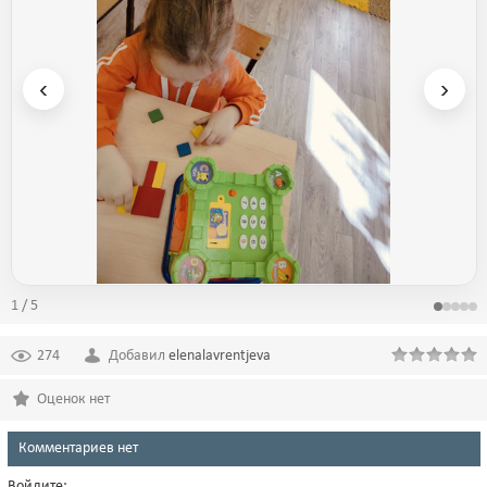
‹
›
1 / 5
274
Добавил
elenalavrentjeva
Оценок нет
Комментариев нет
Войдите: