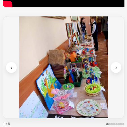
‹
›
1 / 8