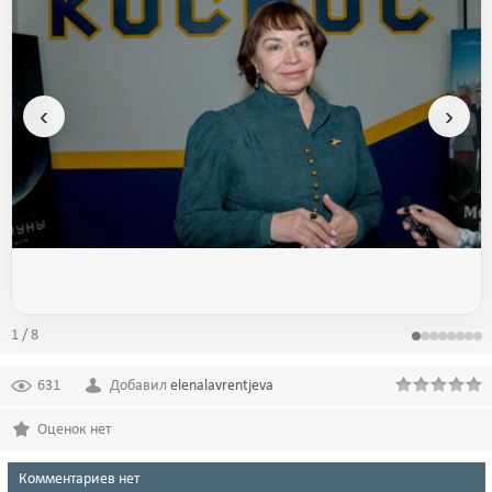
‹
›
1 / 8
631
Добавил
elenalavrentjeva
Оценок нет
Комментариев нет