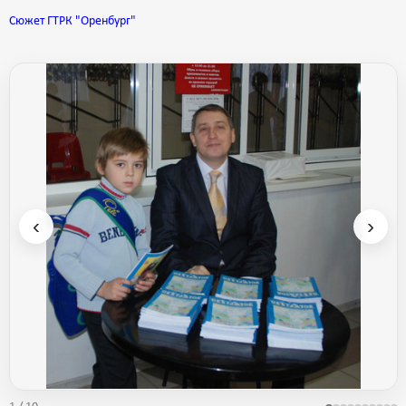
Сюжет ГТРК "Оренбург"
‹
›