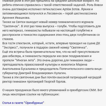
главные роли в этот раз пришлись на средний школьный возраст. Но
ребята отлично справились с такой ответственной задачей. Роль Вовки
очень достоверно исполнил пятиклассник Артём Зотов. Ярким и
запоминающимся получился и Лесовичок – герой шестиклассника
Арсения Ивашкова.
Также на Святки выходит новый номер гимназического журнала
"Светлячок". В этот раз тема выпуска – голуби. Чтобы подготовить для
него материал, гимназисты побывали на настоящей голубятне и
расспросили о тонкостях содержания этих птиц двух голубятников со
стажем.
Все гости спектакля, который, кстати, впервые проходил на сцене ДК
"Экспресс", получили в подарок свежий номер "Светлячка".
Ещё эта встреча была примечательна тем, что на ней присутствовали
два юбиляра, и гимназисты передали им свои поздравления и
пропели "Многая лета". Это очень дорогие для гимназии люди –
преподаватель православной культуры и живописи Марина
Анатольевна Бусалаева и председатель Попечительского совета вице-
губернатор Дмитрий Владимирович Кулагин.
Также в эти святочные дни был почтён высокой патриаршей наградой
ректор гимназии протоиерей Георгий Горлов.
О наших праздниках было много упоминаний в оренбургских СМИ. Вот
лишь некоторые ссылки на публикации:
Статья в газете "Оренбуржье"