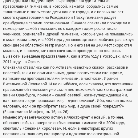
Двенадцатый год действует в Оренбурге эта удивительная
православная гимназия, в которой, кажется, собрались самые
талантливые и творческие дети нашего города, и с первых же лет
своего существования на Рождество и Пасху гимназия радует
оренбуржцев своими постановками. Сначала спектакли проходили в
помещении самόй гимназии, но с каждым годом росло число
учеников, родителей и друзей гимназии, которые уже не помещались
в маленьком зале, и с 2004 года для юных артистов любезно распахнул
свои двери областной театр кукол. Но и его зал на 240 мест скоро стал
маловат, и в последние годы спектакли проводятся по два раза.
Бывают и выездные представления, как в этом году в Ростошах, или в
2011 году – в Орске.
Спектакли ставились как по мотивам известных сказок, рассказов и
повестей, так и по оригинальным, даже поэтическим сценариям,
написанным преподавателями гимназии, в частности, Ириной
Витальевной Лежневой. И не ошибёмся, если скажем, что постановки
православной гимназии уже стали неотъемлемой частью театральной
жизни Оренбурга, причем – самой светлой, жизнеутверждающей и,
как говорят люди православные, – душеполезной. Ибо, «какая польза
человеку, если он приобретет весь мир, а душе своей повредит?»
(Евангелие от Матфея, гл. 16, ст. 26).
Именно эту евангельскую истину иллюстрирует и новый, а точнее,
обновленный, т.к. впервые он был показан гимназией в 2004 году,
спектакль «Снежная королева». И, если в некоторых других
постановках главному сценаристу и вдохновителю театральной