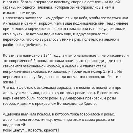
И вот они бегали с зеркалом повсюду; скоро не осталось ни одной
страны, ни одного человека, которые бы не отразились в нем в
искаженном виде.
Напоследок захотелось им добраться и до неба, чтобы посмеяться над
Ангелами и Самим Творцом. Чем выше поднимались они, тем сильнее
кривлялось и корчилось зеркало от гримас; они еле-еле удерживали
его в руках. Но вот они поднялись еще, и вдруг зеркало так
перекосило, что оно вырвалось у них из рук, полетело на землю и
разбилось вдребезги…».
Кстати, это написано в 1844 году, а что-то напоминает… не описание ли
это современной Европы, где сами знаете, что происходит, где грех
становится узаконенной нормой, а «мама» и «папа» стали
неприличными словами, их заменили «родитель номер 1» и 2… Но
вернемся в сказку! Ведь она всегда кончается хорошо, вот бы – и в
жизни!
Что дальше было с осколками зеркала, вы помните, помните и про
девочку и мальчика, на окнах у которых росли розы. В советском
варианте это были просто розы, а у Андерсена прекрасные розы
говорили детям о прекрасном Богомладенце Христе:
«Девочка выучила псалом, в котором тоже говорилось о розах;
девочка пела его мальчику, думая при этом о своих розах, и он
подпевал ей:
Розы цветут... Красота, красота!