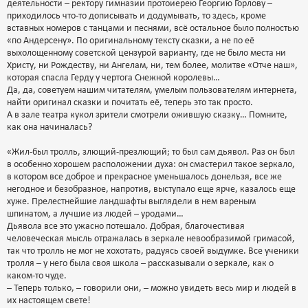
деятельности – ректору гимназии протоиерею Георгию Горлову –
приходилось что-то дописывать и додумывать, то здесь, кроме
вставных номеров с танцами и песнями, всё остальное было полностью
«по Андерсену». По оригинальному тексту сказки, а не по её
выхолощенному советской цензурой варианту, где не было места ни
Христу, ни Рождеству, ни Ангелам, ни, тем более, молитве «Отче наш»,
которая спасла Герду у чертога Снежной королевы…
Да, да, советуем нашим читателям, умелым пользователям интернета,
найти оригинал сказки и почитать её, теперь это так просто.
А в зале театра кукол зрители смотрели ожившую сказку… Помните,
как она начиналась?
«Жил-был тролль, злющий-презлющий; то был сам дьявол. Раз он был
в особенно хорошем расположении духа: он смастерил такое зеркало,
в котором все доброе и прекрасное уменьшалось донельзя, все же
негодное и безобразное, напротив, выступало еще ярче, казалось еще
хуже. Прелестнейшие ландшафты выглядели в нем вареным
шпинатом, а лучшие из людей – уродами…
Дьявола все это ужасно потешало. Добрая, благочестивая
человеческая мысль отражалась в зеркале невообразимой гримасой,
так что тролль не мог не хохотать, радуясь своей выдумке. Все ученики
тролля – у него была своя школа – рассказывали о зеркале, как о
каком-то чуде.
– Теперь только, – говорили они, – можно увидеть весь мир и людей в
их настоящем свете!