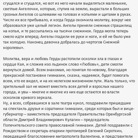
сгущался и сгущался, но вот из него начали выделяться маленькие,
светлые Ангелочки, которые, ступив на землю, вырастали в больших
грозных Ангелов со шлемами на головах и копьями и щитами в руках.
Число их все прибывало, и когда Герда окончила молитву, вокруг нее
образовался уже целый легион. Ангелы приняли снежных страшилищ
на копья, и те рассыпались на тысячи снежинок. Герда могла теперь
смело идти вперед; Ангелы гладили ее руки и ноги, и ей не было уже
так холодно. Наконец девочка добралась до чертогов Снежной
королевы».
Молитва, вера и любовь Герды растопили осколки зла в глазах и
сердце Кая, и сложив изо льдинок слово «Любовь», дети смогли
вернуться домой. Всем знакомая, но понятая по-новому, благодаря
прекрасной постановке гимназии, сказка, надеемся, будет помогать
всем, кто ее видел, и на их нелегком жизненном пути. Жаль только, что
зрительный зал не может вместить всех детей и взрослых нашего
города, и увы – многие и многие из них еще остаются во власти
осколков кривого зеркала.
Ну, а всех, собравшихся в зале театра кукол, поздравили пришедшие
на спектакль друзья и соратники гимназии, среди которых был и вице-
губернатор – заместитель председателя Правительства Оренбургской
области Дмитрий Владимирович Кулагин – председатель
Попечительского совета православной гимназии. Детей поздравили с
Рождеством и секретарь епархии протоиерей Евгений Сироткин,
передавший благословение митрополита Валентина, и представители