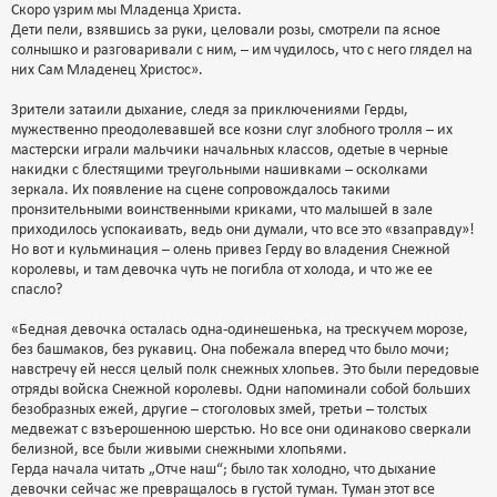
Скоро узрим мы Младенца Христа.
Дети пели, взявшись за руки, целовали розы, смотрели па ясное
солнышко и разговаривали с ним, – им чудилось, что с него глядел на
них Сам Младенец Христос».
Зрители затаили дыхание, следя за приключениями Герды,
мужественно преодолевавшей все козни слуг злобного тролля – их
мастерски играли мальчики начальных классов, одетые в черные
накидки с блестящими треугольными нашивками – осколками
зеркала. Их появление на сцене сопровождалось такими
пронзительными воинственными криками, что малышей в зале
приходилось успокаивать, ведь они думали, что все это «взаправду»!
Но вот и кульминация – олень привез Герду во владения Снежной
королевы, и там девочка чуть не погибла от холода, и что же ее
спасло?
«Бедная девочка осталась одна-одинешенька, на трескучем морозе,
без башмаков, без рукавиц. Она побежала вперед что было мочи;
навстречу ей несся целый полк снежных хлопьев. Это были передовые
отряды войска Снежной королевы. Одни напоминали собой больших
безобразных ежей, другие – стоголовых змей, третьи – толстых
медвежат с взъерошенною шерстью. Но все они одинаково сверкали
белизной, все были живыми снежными хлопьями.
Герда начала читать „Отче наш“; было так холодно, что дыхание
девочки сейчас же превращалось в густой туман. Туман этот все