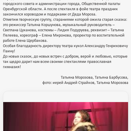
городского совета и администрации города, Общественной палаты
Оренбургской области. А после спектакля в фойе театра праздник
закончился хороводом и подарками от Деда Мороза.
Отметим творческую группу, стараниями которой ожила старая сказка:
это режиссер Татьяна Коршунова, музыкальный руководитель –
Светлана Цуканова, костюмы – Лидия Подуруева, реквизит – Татьяна
Пелеева, хореограф – Елена Миронова, проректор по воспитательной
работе Елена Щербакова.
Особая благодарность директору театра кукол Александру Генриховичу
Паину!
До новых сказок, до новых встреч с добром, верой и любовью, которые
так щедро дарит нам всем своими спектаклями православная
гимназия!
Татьяна Морозова, Татьяна Барбусова,
фото: иерей Андрей Страйков, Татьяна Морозова