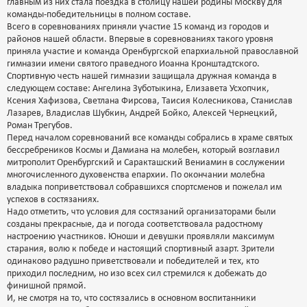
главным из них стала поездка в столицу нашей родины Москву для
команды-победительницы в полном составе.
Всего в соревнованиях приняли участие 15 команд из городов и
районов нашей области. Впервые в соревнованиях такого уровня
приняла участие и команда Оренбургской епархиальной православной
гимназии имени святого праведного Иоанна Кронштадтского.
Спортивную честь нашей гимназии защищала дружная команда в
следующем составе: Ангелина Зуботыкина, Елизавета Усхопчик,
Ксения Хафизова, Светлана Фирсова, Таисия Колесникова, Станислав
Лазарев, Владислав Шубкин, Андрей Бойко, Алексей Чернецкий,
Роман Трегубов.
Перед началом соревнований все команды собрались в храме святых
бессребреников Космы и Дамиана на молебен, который возглавил
митрополит Оренбургский и Саракташский Вениамин в сослужении
многочисленного духовенства епархии. По окончании молебна
владыка поприветствовал собравшихся спортсменов и пожелал им
успехов в состязаниях.
Надо отметить, что условия для состязаний организаторами были
созданы прекрасные, да и погода соответствовала радостному
настроению участников. Юноши и девушки проявляли максимум
старания, волю к победе и настоящий спортивный азарт. Зрители
одинаково радушно приветствовали и победителей и тех, кто
приходил последним, но изо всех сил стремился к добежать до
финишной прямой.
И, не смотря на то, что состязались в основном воспитанники