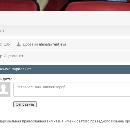
/ 3
135
Добавил
elenalavrentjeva
Оценок нет
Комментариев нет
йдите:
Отправить
архиальная православная гимназия имени святого праведного Иоанна Кр