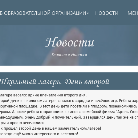
Б ОБРАЗОВАТЕЛЬНОЙ ОРГАНИЗАЦИИ
НОВОСТИ
МЕ
Новости
Главная
»
Новости
Школьный лагерь. День второй
 лагере весело: яркие впечатления второго дня.
торой день в школьном лагере начался с зарядки и весёлых игр. Ребята за
портивной площадке. В этот день дети посетили ипподром, познакомилис
ерхом. А после ребята отправились в кино на семейный фильм "Артек. Скв
авнодушным, очень добрый и поучительный. Завершился день так же на с
гры и просто веселились.
ак прошёл второй день в нашем замечательном лагере!
переди ещё много интересного и веселого!