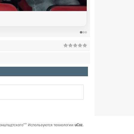
онштадтского""
Используются технологии
uCoz
.