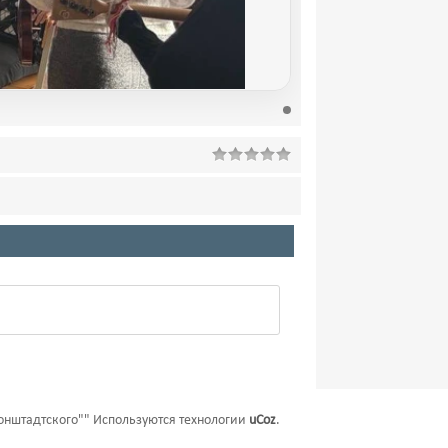
онштадтского""
Используются технологии
uCoz
.