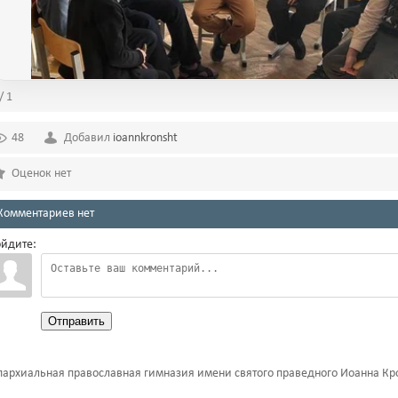
/ 1
48
Добавил
ioannkronsht
Оценок нет
Комментариев нет
йдите:
Отправить
архиальная православная гимназия имени святого праведного Иоанна Кр