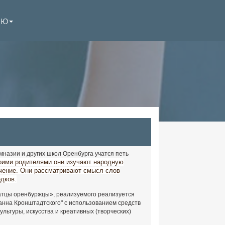
НЮ
азии и других школ Оренбурга учатся петь
оими родителями они изучают народную
ечение. Они рассматривают смысл слов
дков.
атцы оренбуржцы», реализуемого реализуется
анна Кронштадтского" с использованием средств
льтуры, искусства и креативных (творческих)