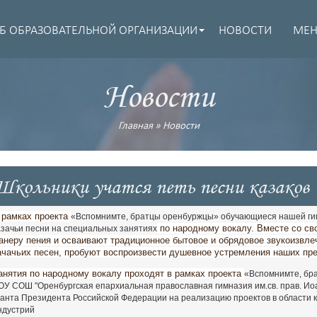
Б ОБРАЗОВАТЕЛЬНОЙ ОРГАНИЗАЦИИ
НОВОСТИ
МЕ
Новости
Главная
»
Новости
Школьники учатся петь песни казаков
 рамках проекта
«Вспомнимте, братцы оренбуржцы» обучающиеся нашей гимн
по народному вокалу. Вместе со св
азачьи песни на специальных занятиях
анеру пения и осваивают традиционное бытовое и обрядовое звукоизвл
ачачьих песен, пробуют воспроизвести душевное устремления наших пре
анятия по народному вокалу проходят в рамках проекта
«Вспомнимте, бр
ОУ СОШ "Оренбургская епархиальная православная гимназия им.св. прав. Ио
ранта Президента Российской Федерации на реализацию проектов в области ку
ндустрий