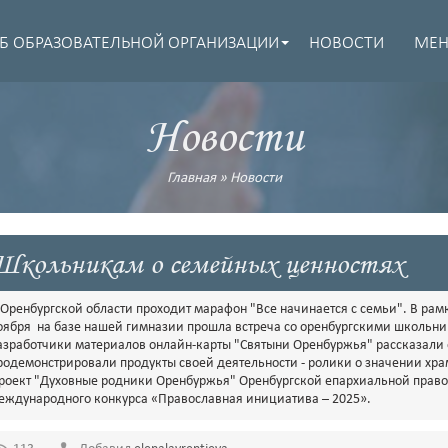
Б ОБРАЗОВАТЕЛЬНОЙ ОРГАНИЗАЦИИ
НОВОСТИ
МЕ
Новости
Главная
»
Новости
Школьникам о семейных ценностях
 Оренбургской области проходит марафон "Все начинается с семьи". В ра
оября на базе нашей гимназии прошла встреча со оренбургскими школьни
азработчики материалов онлайн-карты "Святыни Оренбуржья" рассказали 
родемонстрировали продукты своей деятельности - ролики о значении хра
роект "Духовные родники Оренбуржья" Оренбургской епархиальной право
еждународного конкурса «Православная инициатива – 2025».