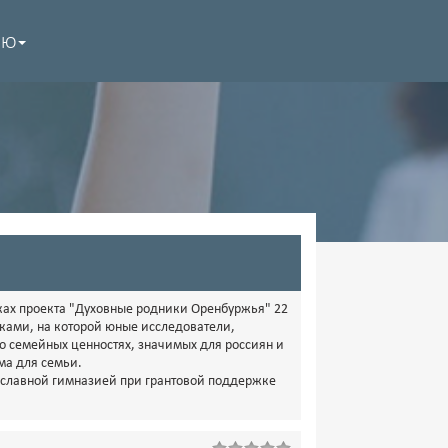
НЮ
мках проекта "Духовные родники Оренбуржья" 22
ками, на которой юные исследователи,
о семейных ценностях, значимых для россиян и
ма для семьи.
славной гимназией при грантовой поддержке