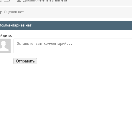
113
Добавил
elenalavrentjeva
Оценок нет
Комментариев нет
йдите:
Отправить