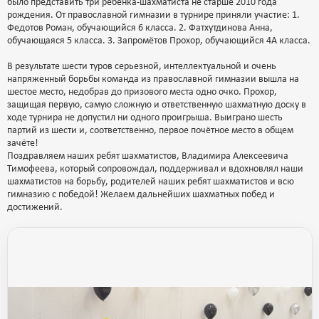
было представить три ребёнка-шахматиста не старше 2010 года
рождения. От православной гимназии в турнире приняли участие: 1.
Федотов Роман, обучающийся 6 класса. 2. Фатхутдинова Анна,
обучающаяся 5 класса. 3. Запромётов Прохор, обучающийся 4А класса.
В результате шести туров серьезной, интеллектуальной и очень
напряженный борьбы команда из православной гимназии вышла на
шестое место, недобрав до призового места одно очко. Прохор,
защищая первую, самую сложную и ответственную шахматную доску в
ходе турнира не допустил ни одного проигрыша. Выиграно шесть
партий из шести и, соответственно, первое почётное место в общем
зачёте!
Поздравляем наших ребят шахматистов, Владимира Алексеевича
Тимофеева, который сопровождал, поддерживал и вдохновлял наши
шахматистов на борьбу, родителей наших ребят шахматистов и всю
гимназию с победой! Желаем дальнейших шахматных побед и
достижений.