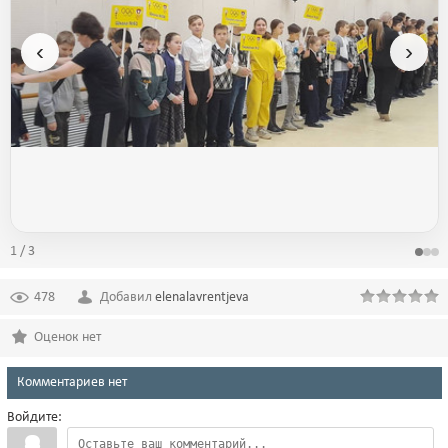
‹
›
1 / 3
478
Добавил
elenalavrentjeva
Оценок нет
Комментариев нет
Войдите: