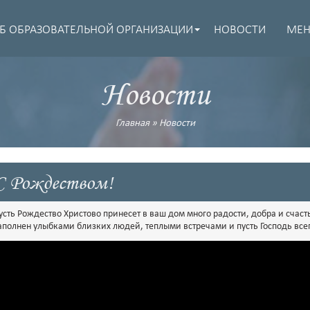
Б ОБРАЗОВАТЕЛЬНОЙ ОРГАНИЗАЦИИ
НОВОСТИ
МЕ
Новости
Главная
»
Новости
С Рождеством!
усть Рождество Христово принесет в ваш дом много радости, добра и счаст
аполнен улыбками близких людей, теплыми встречами и пусть Господь всег