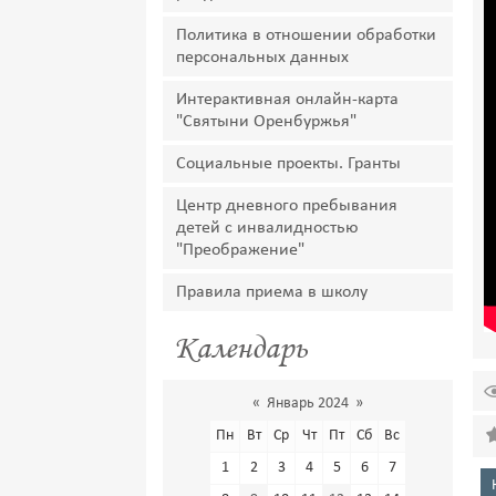
Политика в отношении обработки
персональных данных
Интерактивная онлайн-карта
"Святыни Оренбуржья"
Социальные проекты. Гранты
Центр дневного пребывания
детей с инвалидностью
"Преображение"
Правила приема в школу
Календарь
«
Январь 2024
»
Пн
Вт
Ср
Чт
Пт
Сб
Вс
1
2
3
4
5
6
7