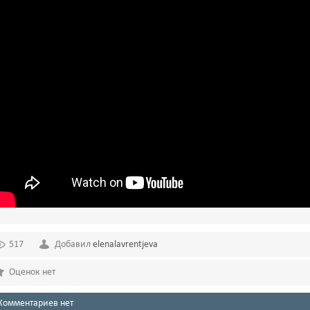
517
Добавил
elenalavrentjeva
Оценок нет
Комментариев нет