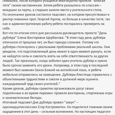
гимназии, после которого учащиеся многократно пропели "Многая
лета" своим наставникам. Затем ребята разошлись по классам –
младшие за парты, а старшие заняли место у учительского стола.
По окончании уроков состоялся педсовет, на котором присутствовал и
ректор гимназии прот. Георгий Горлов, но больше в качестве гостя, так
как и административную работу ребята постарались примерить на
себя.
Вот что по итогам этого дня рассказала руководитель проекта "День
дублёра" Елена Викторовна Щербакова: "В этом году день дублёра
отличался от прошлых лет, он был гораздо сложнее. Потому что
дублёры столкнулись с реальными проблемами реальной школы. Они
увидели, что подготовленный день может в один момент рухнуть, если
не найдутся силы и смелость взять на себя ответственность за других
людей. Так произошло, когда заболел один учитель-дублёр и нужно
было срочно заменять его уроки. Например, в этом году в последний
момент был заменен Закон Божий на английский язык, и ребята
мобильно отправились на замещение. Дублёры блестяще справились с
объективными трудностями и смогли в должной мере оценить
каждодневный труд своих учителей."
Кроме уроков, дублёры грамотно организовали досуг своих
подопечных и во время перемен: провели викторины, спортивные игры
и занимательные беседы.
Итоговый педсовет Дня дублёра провёл "завуч" –
одиннадцатиклассник Егор Костромитин. Он поделился главным своим
ощущением в этот день – сильным волнением. Но настоящие педагоги