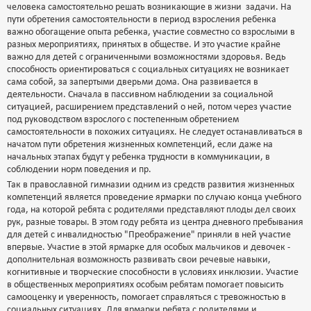
человека самостоятельно решать возникающие в жизни задачи. На
пути обретения самостоятельности в период взросления ребенка
важно обогащение опыта ребенка, участие совместно со взрослыми в
разных мероприятиях, принятых в обществе. И это участие крайне
важно для детей с ограниченными возможностями здоровья. Ведь
способность ориентироваться с социальных ситуациях не возникает
сама собой, за запертыми дверьми дома. Она развивается в
деятельности. Сначала в пассивном наблюдении за социальной
ситуацией, расширением представлений о ней, потом через участие
под руководством взрослого с постепенным обретением
самостоятельности в похожих ситуациях. Не следует останавливаться в
начатом пути обретения жизненных компетенций, если даже на
начальных этапах будут у ребенка трудности в коммуникации, в
соблюдении норм поведения и пр.
Так в православной гимназии одним из средств развития жизненных
компетенций является проведение ярмарки по случаю конца учебного
года, на которой ребята с родителями представляют плоды дел своих
рук, разные товары. В этом году ребята из центра дневного пребывания
для детей с инвалидностью "Преображение" приняли в ней участие
впервые. Участие в этой ярмарке для особых мальчиков и девочек -
дополнительная возможность развивать свои речевые навыки,
когнитивные и творческие способности в условиях инклюзии. Участие
в общественных мероприятиях особым ребятам помогает повысить
самооценку и уверенность, помогает справляться с тревожностью в
социальных ситуациях. Для ярмарки ребята с родителями и