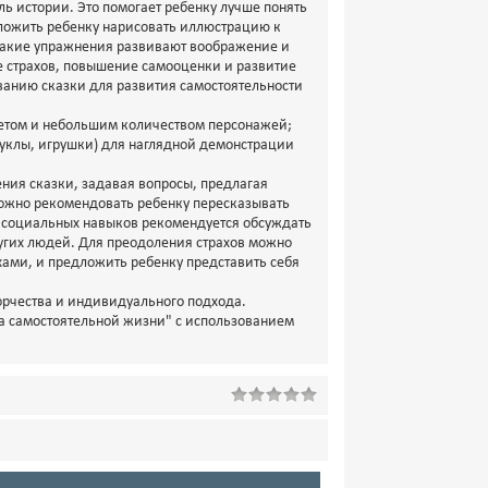
ль истории. Это помогает ребенку лучше понять
дложить ребенку нарисовать иллюстрацию к
 Такие упражнения развивают воображение и
е страхов, повышение самооценки и развитие
анию сказки для развития самостоятельности
южетом и небольшим количеством персонажей;
куклы, игрушки) для наглядной демонстрации
дения сказки, задавая вопросы, предлагая
можно рекомендовать ребенку пересказывать
я социальных навыков рекомендуется обсуждать
ругих людей. Для преодоления страхов можно
ахами, и предложить ребенку представить себя
ворчества и индивидуального подхода.
ла самостоятельной жизни" с использованием