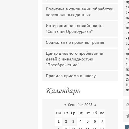
п
с
Политика в отношении обработки
с
персональных данных
н
э
Интерактивная онлайн-карта
о
"Святыни Оренбуржья"
-
-
Социальные проекты. Гранты
с
-
Центр дневного пребывания
д
детей с инвалидностью
с
с
"Преображение"
п
н
Правила приема в школу
С
Ц
Календарь
п
«
Сентябрь 2025
»
Пн
Вт
Ср
Чт
Пт
Сб
Вс
1
2
3
4
5
6
7