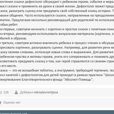
рочтения сказки дефектолог обсуждает с ребенком героев, события и мора
мысл сказки и применить ее уроки в своей жизни. Дефектолог может пре
казке, разыграть сценку или придумать свой собственный конец истории.
авыки общения. Часто используются сказки, направленные на преодолени
мпатии. Предлагаем несколько рекомендаций для родителей по использов
собых ребят:
 во-первых, советуем начинать с коротких и простых сказок с понятным с
 во-вторых, рекомендуем использовать визуальные материалы (картинки, 
обытий и образов;
 в-третьих, советуем активно вовлекать ребенка в процесс чтения и обсуж
орисовать картинки, разыгрывать сценки. Например, для развития речи 
казку своими словами, используя новые слова и выражения. Для развити
 ребенком чувства и мотивы героев, учить его сопереживать и понимать д
осоветовать придумать сказку о том, как герой справляется со своими стр
а его месте.
казка — это не волшебная таблетка, а инструмент, требующий терпения, т
икл занятий с дефектологом для детей проходит в рамках практики "Шко
ожертвования Благотворительного фонда "Абсолют-Помощь".
126
Добавил
elenalavrentjeva
Оценок нет