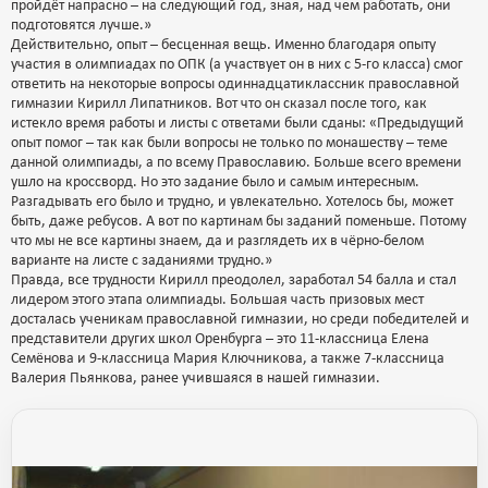
пройдёт напрасно – на следующий год, зная, над чем работать, они
подготовятся лучше.»
Действительно, опыт – бесценная вещь. Именно благодаря опыту
участия в олимпиадах по ОПК (а участвует он в них с 5-го класса) смог
ответить на некоторые вопросы одиннадцатиклассник православной
гимназии Кирилл Липатников. Вот что он сказал после того, как
истекло время работы и листы с ответами были сданы: «Предыдущий
опыт помог – так как были вопросы не только по монашеству – теме
данной олимпиады, а по всему Православию. Больше всего времени
ушло на кроссворд. Но это задание было и самым интересным.
Разгадывать его было и трудно, и увлекательно. Хотелось бы, может
быть, даже ребусов. А вот по картинам бы заданий поменьше. Потому
что мы не все картины знаем, да и разглядеть их в чёрно-белом
варианте на листе с заданиями трудно.»
Правда, все трудности Кирилл преодолел, заработал 54 балла и стал
лидером этого этапа олимпиады. Большая часть призовых мест
досталась ученикам православной гимназии, но среди победителей и
представители других школ Оренбурга – это 11-классница Елена
Семёнова и 9-классница Мария Ключникова, а также 7-классница
Валерия Пьянкова, ранее учившаяся в нашей гимназии.