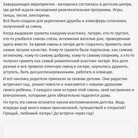
Завершающее мероприятие - вечеринка состоялась в детском центре,
где детей ждала насыщенная развлекательная программа. Игры,
танцы, песни, викторины.
Всё было создано для укрепления дружбы и атмосферы сплочения,
полученной за смену.
Когда выдавали грамоты каждому участнику лагерю, кто-то грустил,
кто-то улыбался сквозь слёзы, вспоминая веселые дни, проведённые
здесь вместе. За время смены в лагере дети старались проявить свои
самые лучшие качества. Кому-то грамота была подписана, как самому
активному, кому-то самому доброму, кому-то самому озорному, а кто-то
получил грамоту как самый романтичный участник лагеря. Все дети
разные и все провели отличную смену в лагере, научились дружить,
уступать, быть дисциплинированными, работать в команде.
И вот наконец родители приехали за своими детьми. Они радостно
встречают чад, узнают новости и знакомятся с новыми друзьями
своего ребёнка. У каждого своя история этой смены, своё настроение и
впечатления, которыми дети обязательно поделятся дома.
Но пусть эта смена останется ярким воспоминанием детства. Ведь
впереди ещё много новых приключений, путешествий и открытий!
Прощай, любимый лагерь! До встречи через год!