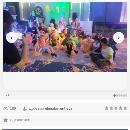
‹
›
1 / 6
189
Добавил
elenalavrentjeva
Оценок нет