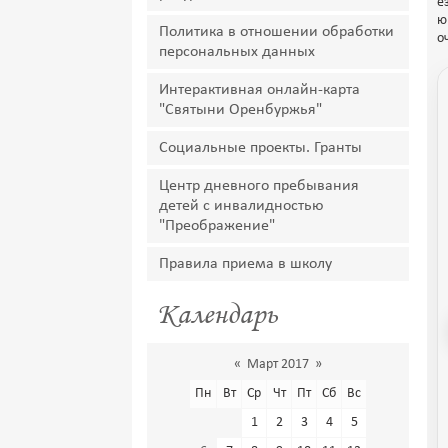
е
ю
Политика в отношении обработки
о
персональных данных
Интерактивная онлайн-карта
"Святыни Оренбуржья"
Социальные проекты. Гранты
Центр дневного пребывания
детей с инвалидностью
"Преображение"
Правила приема в школу
Календарь
«
Март 2017
»
Пн
Вт
Ср
Чт
Пт
Сб
Вс
1
2
3
4
5