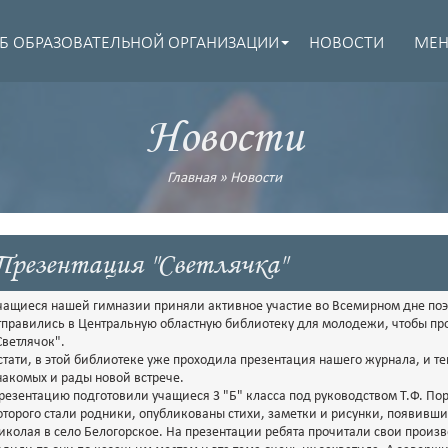
Б ОБРАЗОВАТЕЛЬНОЙ ОРГАНИЗАЦИИ
НОВОСТИ
МЕ
Новости
Главная
»
Новости
Презентация "Светлячка"
чащиеся нашей гимназии приняли активное участие во Всемирном дне поэз
тправились в Центральную областную библиотеку для молодежи, чтобы пр
Светлячок".
стати, в этой библиотеке уже проходила презентация нашего журнала, и те
накомых и рады новой встрече.
резентацию подготовили учащиеся 3 "Б" класса под руководством Т.Ф. Пор
оторого стали родники, опубликованы стихи, заметки и рисунки, появивши
иколая в село Белогорское. На презентации ребята прочитали свои произв