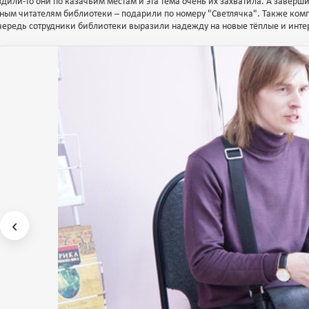
здили-то они по казачьим местам и эта тема очень их захватила. А заверш
ным читателям библиотеки – подарили по номеру "Светлячка". Также комп
чередь сотрудники библиотеки выразили надежду на новые тёплые и инте
‹