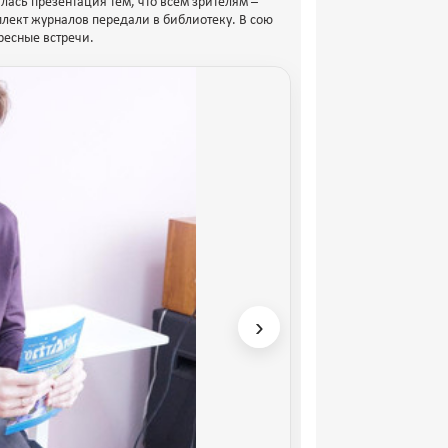
илась презентация тем, что всем зрителям –
лект журналов передали в библиотеку. В сою
ресные встречи.
›