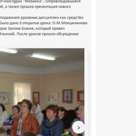
от изостудии "Мозаика", сопровождавшаяся
й, а также прошла презентация нового
реподавания духовных дисциплин как средство
 Было дано 3 открытых урока: О.М.Мокшенинова
 урок Закона Божия, который провёл
Е.Ильиной. После уроков прошло обсуждение
›