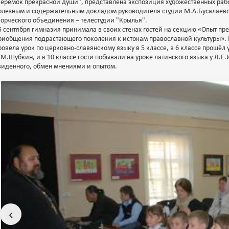
Теремок прекрасной души", представлена экспозиция художественных раб
олезным и содержательным докладом руководителя студии М.А.Бусалаево
ворческого объединения – телестудии "Крылья".
5 сентября гимназия принимала в своих стенах гостей на секцию «Опыт п
риобщения подрастающего поколения к истокам православной культуры».
ровела урок по церковно-славянскому языку в 5 классе, в 6 классе прошёл
.М.Шубкин, и в 10 классе гости побывали на уроке латинского языка у Л.
виденного, обмен мнениями и опытом.
‹