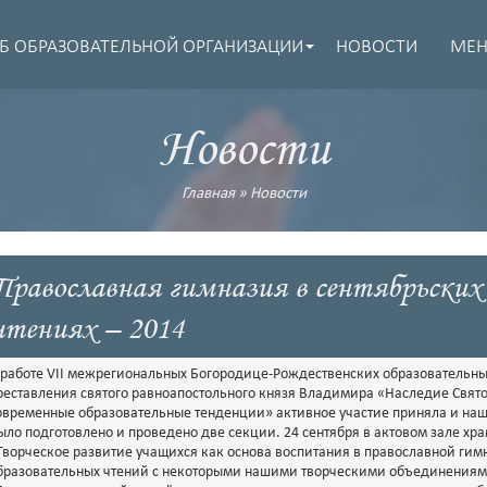
Б ОБРАЗОВАТЕЛЬНОЙ ОРГАНИЗАЦИИ
НОВОСТИ
МЕ
Новости
Главная
»
Новости
Православная гимназия в сентябрьских
чтениях – 2014
 работе VII межрегиональных Богородице-Рождественских образовательны
реставления святого равноапостольного князя Владимира «Наследие Свят
овременные образовательные тенденции» активное участие приняла и наш
ыло подготовлено и проведено две секции. 24 сентября в актовом зале хр
Творческое развитие учащихся как основа воспитания в православной ги
бразовательных чтений с некоторыми нашими творческими объединениями