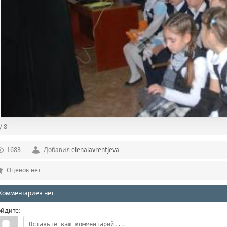
/ 8
1683
Добавил
elenalavrentjeva
Оценок нет
Комментариев нет
йдите: