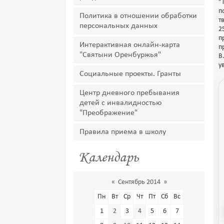
"
п
Политика в отношении обработки
т
персональных данных
2
п
Интерактивная онлайн-карта
п
"Святыни Оренбуржья"
В
у
Социальные проекты. Гранты
Центр дневного пребывания
детей с инвалидностью
"Преображение"
Правила приема в школу
Календарь
«
Сентябрь 2014
»
Пн
Вт
Ср
Чт
Пт
Сб
Вс
1
2
3
4
5
6
7