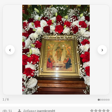
‹
›
1 / 6
51
Добавил
ioannkronsht