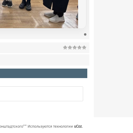
онштадтского""
Используются технологии
uCoz
.