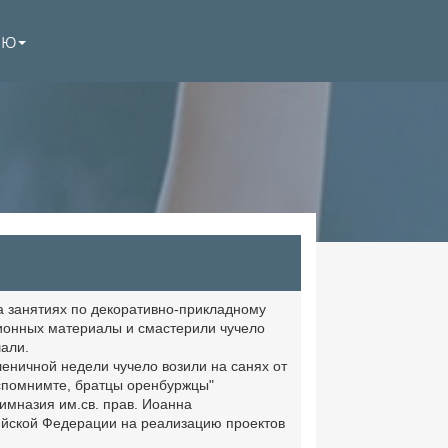
НЮ
а занятиях по декоративно-прикладному
ционных материалы и смастерили чучело
али.
леничной недели чучело возили на санях от
Вспомнимте, братцы оренбуржцы"
мназия им.св. прав. Иоанна
сийской Федерации на реализацию проектов