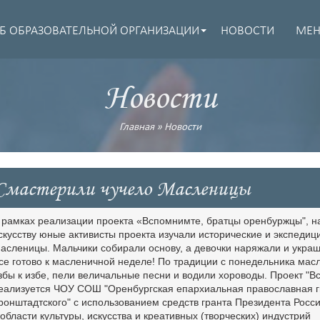
Б ОБРАЗОВАТЕЛЬНОЙ ОРГАНИЗАЦИИ
НОВОСТИ
МЕ
Новости
Главная
»
Новости
Смастерили чучело Масленицы
 рамках реализации проекта «Вспомнимте, братцы оренбуржцы", н
скусству юные активисты проекта изучали исторические и экспеди
асленицы. Мальчики собирали основу, а девочки наряжали и украш
се готово к масленичной неделе! По традиции с понедельника мас
збы к избе, пели величальные песни и водили хороводы. Проект "
еализуется ЧОУ СОШ "Оренбургская епархиальная православная ги
ронштадтского" с использованием средств гранта Президента Рос
 области культуры, искусства и креативных (творческих) индустрий