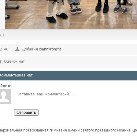
/ 1
46
Добавил
ioannkronsht
Оценок нет
Комментариев нет
йдите:
Отправить
архиальная православная гимназия имени святого праведного Иоанна Кр