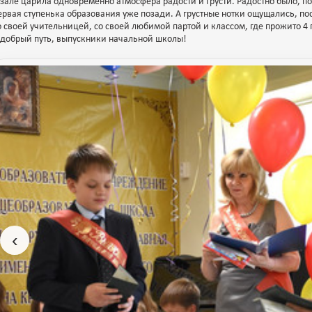
 зале царила одновременно атмосфера радости и грусти. Радостно было, пот
ервая ступенька образования уже позади. А грустные нотки ощущались, по
о своей учительницей, со своей любимой партой и классом, где прожито 4 
 добрый путь, выпускники начальной школы!
‹