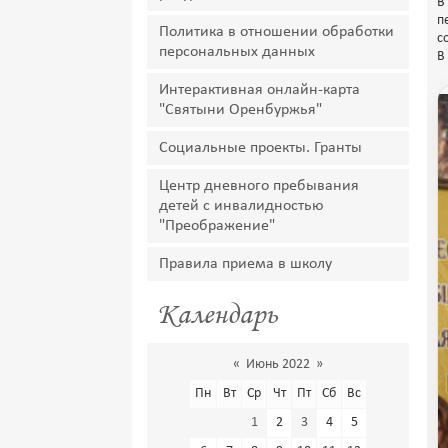
В
п
Политика в отношении обработки
с
персональных данных
В
Интерактивная онлайн-карта
"Святыни Оренбуржья"
Социальные проекты. Гранты
Центр дневного пребывания
детей с инвалидностью
"Преображение"
Правила приема в школу
Календарь
«
Июнь 2022
»
Пн
Вт
Ср
Чт
Пт
Сб
Вс
1
2
3
4
5