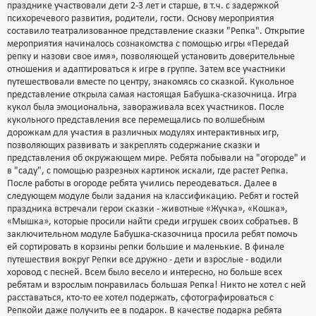
празднике участвовали дети 2-3 лет и старше, в т.ч. с задержкой
психоречевого развития, родители, гости. Основу мероприятия
составило театрализованное представление сказки "Репка". Открытие
мероприятия начиналось сознакомства с помощью игры «Передай
репку и назови свое имя», позволяющей установить доверительные
отношения и адаптироваться к игре в группе. Затем все участники
путешествовали вместе по центру, знакомясь со сказкой. Кукольное
представление открыла самая настоящая Бабушка-сказочница. Игра
кукол была эмоциональна, завораживала всех участников. После
кукольного представления все перемещались по волшебным
дорожкам для участия в различных модулях интерактивных игр,
позволяющих развивать и закреплять содержание сказки и
представления об окружающем мире. Ребята побывали на "огороде" и
в "саду", с помощью разрезных картинок искали, где растет Репка.
После работы в огороде ребята учились переодеваться. Далее в
следующем модуле были задания на классификацию. Ребят и гостей
праздника встречали герои сказки - животные «Жучка», «Кошка»,
«Мышка», которые просили найти среди игрушек своих собратьев. В
заключительном модуле Бабушка-сказочница просила ребят помочь
ей сортировать в корзины репки большие и маленькие. В финале
путешествия вокруг Репки все дружно - дети и взрослые - водили
хоровод с песней. Всем было весело и интересно, но больше всех
ребятам и взрослым понравилась большая Репка! Никто не хотел с ней
расставаться, кто-то ее хотел подержать, сфотографироваться с
Репкойи даже получить ее в подарок. В качестве подарка ребята