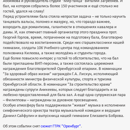
Абоимова и руководитель студии "Мир танца" Виталий Загребнев. И
бал, на котором собрались более 150 участников и ещё столько же
гостей, удался на славу!
Перед устроителями бала стояла непростая задача – не только научить
танцевать вальсы, полонез и мазурку, но, что гораздо важнее,
возродить дух романтизма, галантности в отношениях кавалера и
дамы. И, как отмечает главный организатор этого праздника прот.
Георгий Горлов, время, потраченное на подготовку бала, благотворно
подействовало на воспитанников. Среди них старшеклассники нашей
гимназии, солдаты 106 Учебного центра под командованием
полковника Килеева, а также молодёжь и студенты города.
Ещё более повысило интерес у гостей то обстоятельство, что на бал
были приглашены ВИП-персоны, а также состоялась церемония
награждения благотворителей Оренбургской епархии. В номинации
"За здоровый образ жизни" награждён Г.А. Лискун, исполняющий
обязанности министра физической культуры, спорта и туризма
Оренбургской области. В номинации "За строительство храма"
награждены супруги Аникеевы, которых следует благодарить и за
любезно предоставленный для бала зал. А ещё одна супружеская пара
– Филипповы – награждены за духовное просвещение.
Особую атмосферу бала поддерживали "живая" музыка в исполнении
симфонического оркестра театра музыкальной комедии и ведущие
Даниил Сайфулин и выпускница нашей гимназии Елизавета Боброва.
Об этом событии снят
сюжет ГТРК "Оренбург"
.