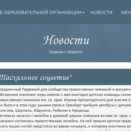
Б ОБРАЗОВАТЕЛЬНОЙ ОРГАНИЗАЦИИ
НОВОСТИ
МЕ
Новости
Главная
»
Новости
"Пасхальное соцветие"
раздничный Первомай для сообщества православных гимназий и воскресн
обственное значение: ведь именно 1 мая ежегодно детские команды съез
равославную гимназию им. св. прав. Иоанна Кронштадтского для участия в
ак было и в этом году: ранним утром в Оренбург прибыли автобусы с деть
юльгана, Шарлыка, Абдулино, Рыбкино и Городища.
естиваль начался с молебна в домовой церкви гимназии во имя св. прав. 
имназии состоялась приветственная линейка. На ней прошло краткое предс
знать наших гостей предстояло во время концерта, к которому участники вс