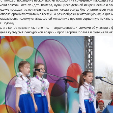
тот концерт последние несколько лет проходит на концертной площадке гор
меют возможность увидеть номера, лучащиеся детской искренностью и па
оздухе проходят замечательно, и даже погода всегда благоприятствует уч
Тополя" организуют катание гостей на разнообразных аттракционах, а для 
озможность, поэтому от лица детей мы хотим выразить сердечную призна
.С. Рукину.
у, и в конце праздника, конечно, – награждение дипломами об участии в 
тдела культуры Оренбургской епархии прот. Георгия Горлова и фото на памя