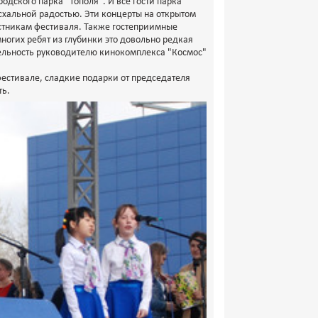
одского парка "Тополя". И все гости парка
схальной радостью. Эти концерты на открытом
астникам фестиваля. Также гостеприимные
многих ребят из глубинки это довольно редкая
тельность руководителю кинокомплекса "Космос"
фестивале, сладкие подарки от председателя
ть.