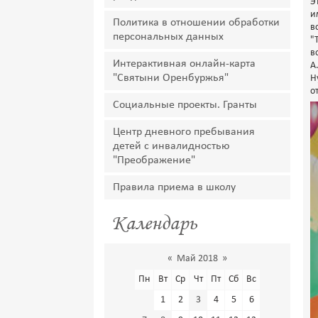
Э
и
Политика в отношении обработки
в
персональных данных
"
в
Интерактивная онлайн-карта
А
"Святыни Оренбуржья"
Н
о
Социальные проекты. Гранты
Центр дневного пребывания
детей с инвалидностью
"Преображение"
Правила приема в школу
Календарь
«
Май 2018
»
Пн
Вт
Ср
Чт
Пт
Сб
Вс
1
2
3
4
5
6