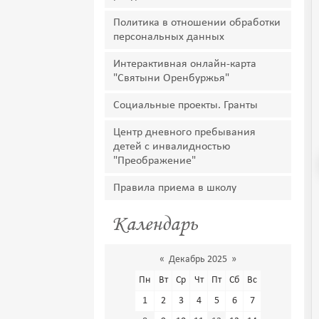
Политика в отношении обработки
персональных данных
Интерактивная онлайн-карта
"Святыни Оренбуржья"
Социальные проекты. Гранты
Центр дневного пребывания
детей с инвалидностью
"Преображение"
Правила приема в школу
Календарь
«
Декабрь 2025
»
Пн
Вт
Ср
Чт
Пт
Сб
Вс
1
2
3
4
5
6
7