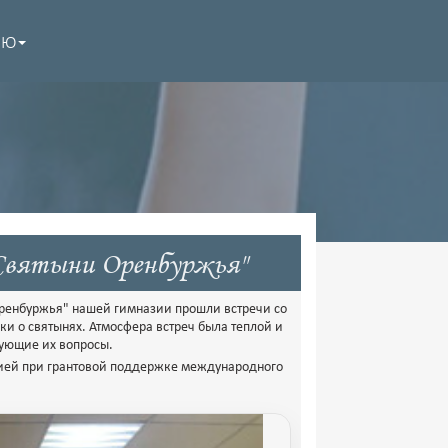
НЮ
"Святыни Оренбуржья"
Оренбуржья" нашей гимназии прошли встречи со
и о святынях. Атмосфера встреч была теплой и
сующие их вопросы.
ией при грантовой поддержке международного