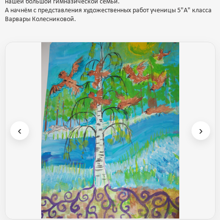
нашей большой гимназической семьи.
А начнём с представления художественных работ ученицы 5"А" класса
Варвары Колесниковой.
‹
›