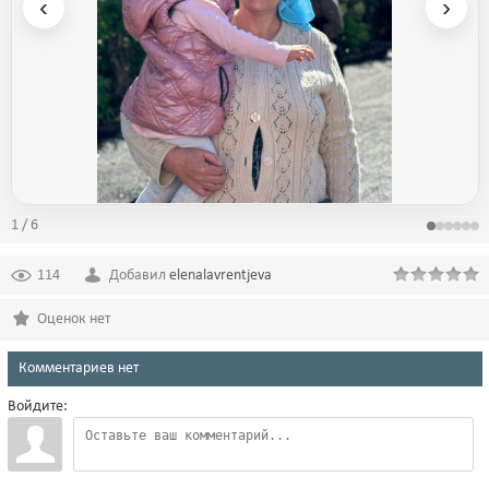
‹
›
1 / 6
114
Добавил
elenalavrentjeva
Оценок нет
Комментариев нет
Войдите: