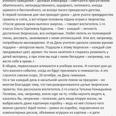
учебного заведения – деловая атмосфера – смягчается присутствием
обаятельного, непосредственного, задорного, пытливого, иногда
шумного и беспокойного, но всегда такого прекрасного детства.
В первой половине дня там проходят уроки – дети учатся премудростям
грамоты и счёта, а вот вторая половина отдана играм и творчеству.
«После уроков нужен выплеск энергии, – говорит воспитатель 1-го
класса Ольга Сергеевна Буркина. – Они – каждый – личность
достаточно творческая, все интересные. Любят лепить из полимерной
глины, рисовать, занимаемся с ними аппликацией. Или вот, например,
попробовали мыловарение. И на День учителя сделали своими руками
подарки – авторское мыло. Подошли к этому творчески – каждый сам
придумывал цвет, аромат. На таких занятиях я стараюсь развивать у
детей моторику, а при этом мы ещё с ними беседуем – например, как
вести себя в храме.»
В общем, первоклашки вливаются в учебную жизнь. И считают дни до
того важного события, когда их будут принимать в гимназисты. А это
случится совсем скоро, 20 октября, на День гимназии.
Но и так каждый день в начальной школе похож на праздник – во
многом благодаря тому, что там разворачиваются целые творческие
проекты. Как рассказала воспитатель 2-го класса Татьяна Геннадьевна
Пелеева, она, например, взяла курс на то, чтобы научить видеть в,
казалось бы, ненужном – полезное; дать вещи вторую жизнь; не
выбрасывать даже картонную коробку – ведь из неё столько чего
можно сделать! Идей полно – рамки из коробок, подсвечники из
компьютерных дисков, объёмные игрушки из картона – и дети